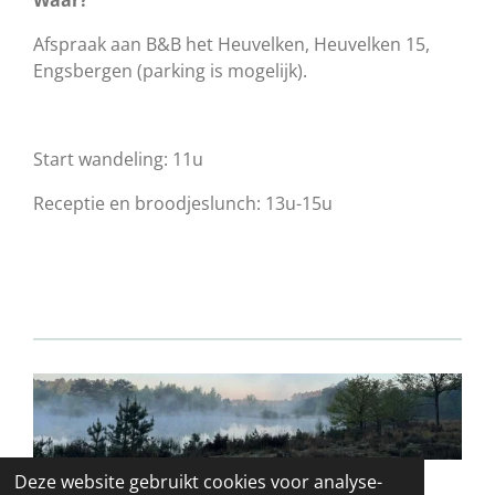
Waar?
Afspraak aan B&B het Heuvelken, Heuvelken 15,
Engsbergen (parking is mogelijk).
Start wandeling: 11u
Receptie en broodjeslunch: 13u-15u
© 2021 - 2026 Natuurpunt Tessenderlo
Deze website gebruikt cookies voor analyse-