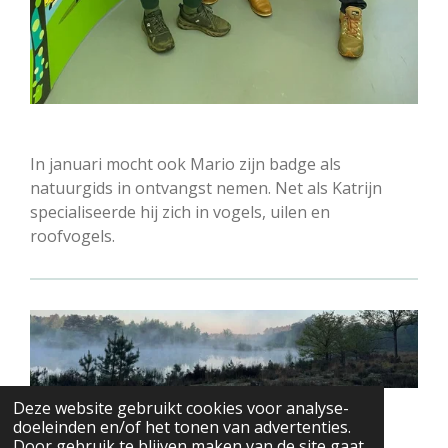
In januari mocht ook Mario zijn badge als
natuurgids in ontvangst nemen. Net als Katrijn
specialiseerde hij zich in vogels, uilen en
roofvogels.
© 2021 - 2026 Natuurpunt Tessenderlo
Deze website gebruikt cookies voor analyse-
Powered by
JouwWeb
doeleinden en/of het tonen van advertenties.
Door gebruik te blijven maken van de site gaat