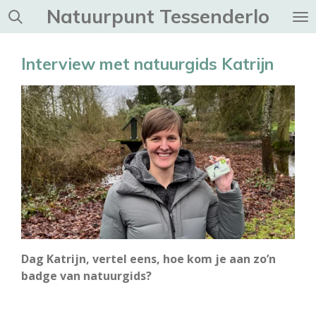
Natuurpunt Tessenderlo
Ga
direct
naar
Interview met natuurgids Katrijn
de
hoofdinhoud
Dag Katrijn, vertel eens, hoe kom je aan zo’n
badge van natuurgids?